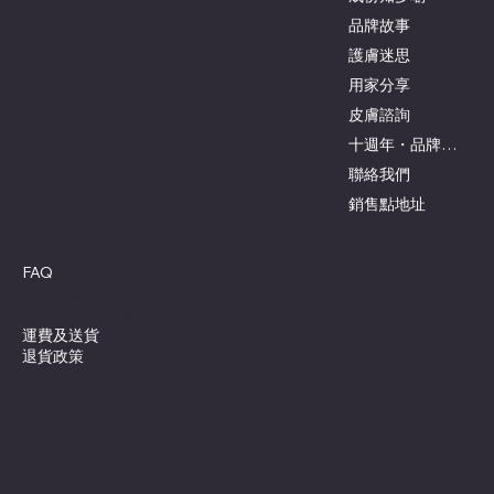
品牌故事
護膚迷思
用家分享
皮膚諮詢
十週年・品牌與創辦人
聯絡我們
銷售點地址
客戶服務
Social
Facebook
FAQ
Instagram
條款及細則
私隱與安全 私隱政策
運費及送貨
退貨政策