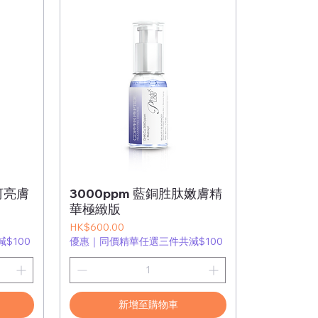
酊亮膚
3000ppm 藍銅胜肽嫩膚精
華極緻版
價格
HK$600.00
$100
優惠｜同價精華任選三件共減$100
新增至購物車