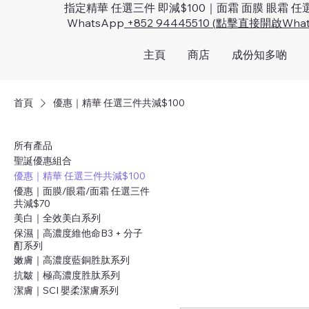
指定精華 任選三件 即減$100｜面霜 面膜 眼霜 任
WhatsApp
+852 94445510 (點擊直接開啟Wha
主頁
商店
成份知多啲
首頁
優惠｜精華 任選三件共減$100
所有產品
聖誕優惠組合
優惠｜精華 任選三件共減$100
優惠｜面膜/眼霜/面霜 任選三件
共減$70
美白｜全效美白系列
保濕｜高濃度維他命B3 + 分子
酊系列
嫩膚｜高濃度藍銅胜肽系列
抗皺｜極高濃度胜肽系列
潔膚｜SCI 嬰柔潔膚系列