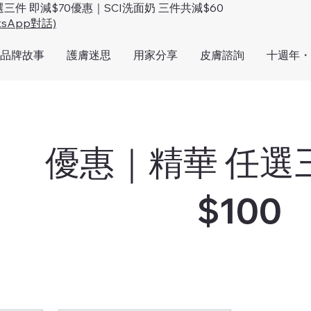
選三件 即減$70優惠｜SCI洗面奶 三件共減$60
tsApp對話)
品牌故事
護膚迷思
用家分享
皮膚諮詢
十週年・
優惠｜精華 任選
$100