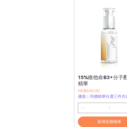
15%維他命B3+分子
精華
價格
HK$600.00
優惠｜同價精華任選三件共減
新增至購物車