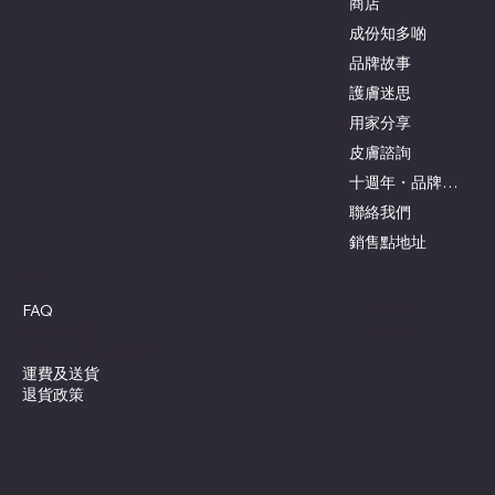
商店
成份知多啲
品牌故事
護膚迷思
用家分享
皮膚諮詢
十週年・品牌與創辦人
聯絡我們
銷售點地址
客戶服務
Social
Facebook
FAQ
Instagram
條款及細則
私隱與安全 私隱政策
運費及送貨
退貨政策