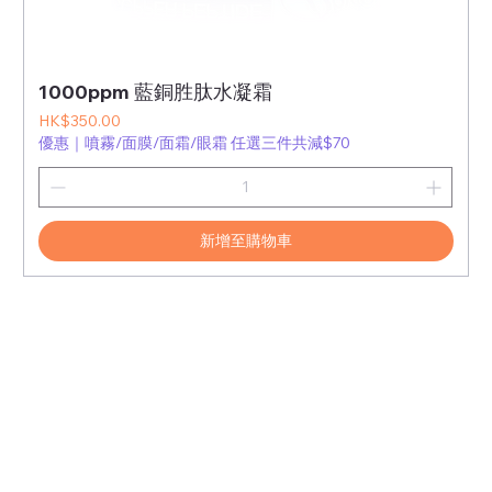
1000ppm 藍銅胜肽水凝霜
價格
HK$350.00
優惠｜噴霧/面膜/面霜/眼霜 任選三件共減$70
新增至購物車