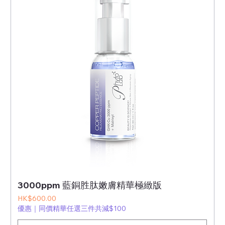
3000ppm 藍銅胜肽嫩膚精華極緻版
價格
HK$600.00
優惠｜同價精華任選三件共減$100